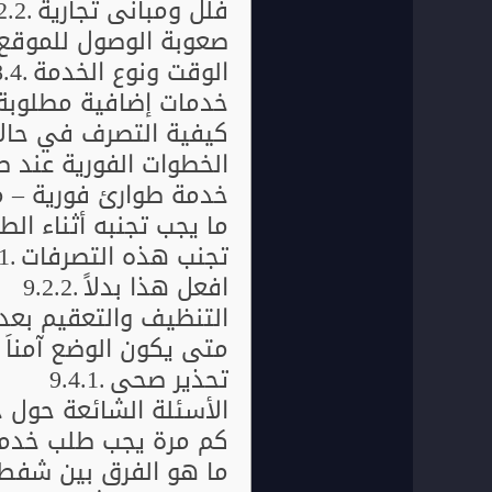
فلل ومباني تجارية
صعوبة الوصول للموقع
الوقت ونوع الخدمة
خدمات إضافية مطلوبة
كيفية التصرف في حال
الخطوات الفورية عند ط
خدمة طوارئ فورية – متاح
ما يجب تجنبه أثناء الط
تجنب هذه التصرفات
افعل هذا بدلاً
التنظيف والتعقيم بعد
متى يكون الوضع آمناً 
تحذير صحي
الأسئلة الشائعة حول 
كم مرة يجب طلب خدمة
ما هو الفرق بين شفط 