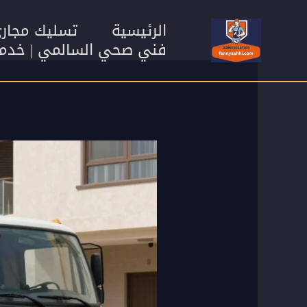
خطي
لى
الرئيسية
تسليك مجار
لمحتوى
فني صحي السالمي | خدمات سب