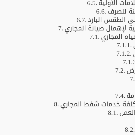
امات الأولية
نة للصرف
ي الطقس البارد
ئية لإهمال صيانة المجاري
ياه المجاري
رض
مة
كلفة خدمات شفط المجاري
لعمل