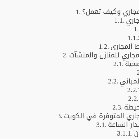
جاري وكيف تعمل؟
اري
 المجاري
اري للمنازل والمنشآت
صحية
لمباني
حيطة
اري المتوفرة في الكويت
ار الساعة
ن