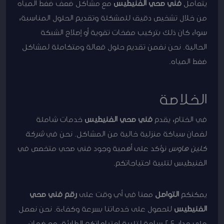
يتعامل
فني صحي الفنيطيس
مع مشاكل ضعف ضغط المياه
من خلال تشخيص دقيق للمشكلة وتقديم الحلول المناسبة،
سواء كان ذلك بتركيب مضخات تقوية أو إصلاح الشبكة
الحالية. نحن نضمن تقديم حلول فعالة ومتكاملة لمشاكل
ضغط المياه.
الخلاصة
في الختام، يقدم
فني صحي الفنيطيس
خدمات شاملة
لضمان سباكة منزلية خالية من المشاكل. نحن في
شركة
كلين هاوس
نؤكد على أهمية وجود فني صحي متخصص في
الفنيطيس لتلبية احتياجاتكم.
يمكنكم
التواصل
معنا في أي وقت على
رقم فني صحي
الفنيطيس
للحصول على خدماتنا بسرعة وكفاءة. نحن نعمل
على مدار 24 ساعة لتلبية احتياجاتكم الطارئة، مع ضمان