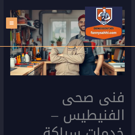
خطي
لى
لمحتوى
فنى صحى
الفنيطيس –
خدمات سباكة