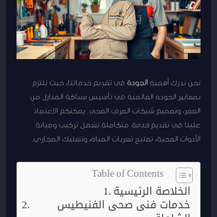
نحن ندرك أهمية
الجودة
في تقديم خدماتنا، حيث نلتزم
بمعايير الجودة العالمية في تأسيس سباكة المنازل من
الصفر، وتصميم شبكات الصرف الصحي. يمكنكم الاعتماد
علينا في تقديم
خدمة
متكاملة تشمل تركيب وصيانة
الأدوات الصحية، تصليح تسربات المياه، وتسليك المجاري.
Table of Contents
الخلاصة الرئيسية
خدمات فنى صحى الفنيطيس