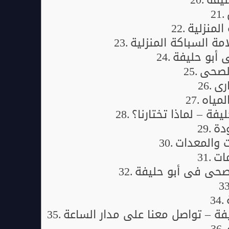
لمنزلية
ة السباكة المنزلية
 أبو حليفة
لصحي
ري
لمياه
ة – لماذا تختارنا؟
ودة
ت والمعدات
ات
صحي في أبو حليفة
ة – تواصل معنا على مدار الساعة