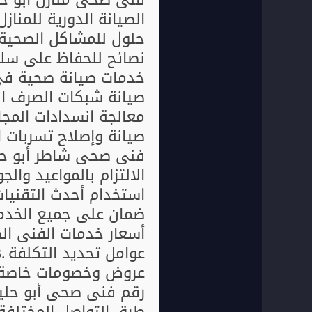
الصيانة الدورية للمنازل
حلول للمشاكل الصحية ا
نصائح للحفاظ على سلام
خدمات صيانة صحية في
صيانة شبكات الصرف ا
معالجة انسدادات المجا
صيانة وإصلاح تسربات ا
فني صحي شاطر أبو حليف
الالتزام بالمواعيد والج
استخدام أحدث التقنيا
ضمان على جميع الخدم
أسعار خدمات الفني ال
عوامل تحديد التكلفة
عروض وخصومات خاصة
رقم فني صحي أبو حليف
طرق التواصل المختلفة