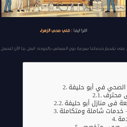
اقرا ايضا :
فني صحي الزهراء
على تقديم خدماتنا بسرعة دون المساس بالجودة. اتصل بنا الآن لتحصل
الصحي في أبو حليفة
 محترف
عة في منازل أبو حليفة
 خدمات شاملة ومتكاملة
مة
فني صحي متخصص