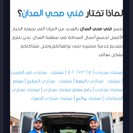
لماذا تختار
فني صحي العدان
؟
يتميز
فني صحي العدان
بالعديد من المزايا التي تجعله الخيار
الأفضل لجميع أعمال السباكة في منطقة العدان. نحن نلتزم
بتقديم خدمة متميزة تلبي توقعاتكم وتحل مشاكلكم
بشكل نهائي.
تسليك مجارى | 50267365 | تسليك مجاري في الكويت
| تسليك مجاري بالضغط | تسليك مجاري المطبخ | معلم
تسليك مجارى | رقم معلم تسليك مجارى | تسليك مجارى
الحمامات | تسليك بواليع | تسليك مجارى الجهراء