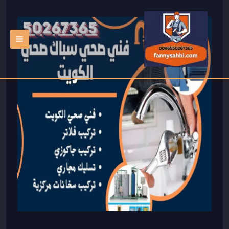
خطي
لى
لمحتوى