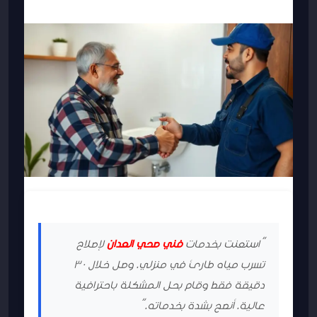
“استعنت بخدمات
فني صحي العدان
لإصلاح
تسرب مياه طارئ في منزلي. وصل خلال 30
دقيقة فقط وقام بحل المشكلة باحترافية
عالية. أنصح بشدة بخدماته.”