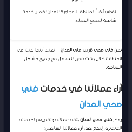
نغطي أيضاً المناطق المجاورة للعدان لضمان خدمة
شاملة لجميع العملاء.
نحن
فني صحي قريب منى العدان
– نصلك أينما كنت في
المنطقة خلال وقت قصير للتعامل مع جميع مشاكل
السباكة.
آراء عملائنا في خدمات
فني
صحي العدان
يفخر
فني صحي العدان
بثقة عملائه وتقديرهم لخدماته
المتميزة. إليكم بعض آراء عملائنا السابقين: