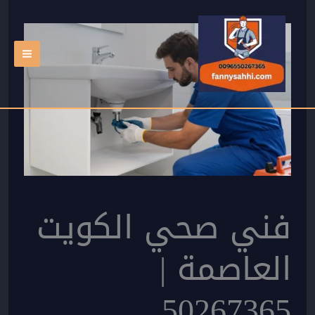
خطي
لى
لمحتوى
فني صحي الكويت
العاصمة |
50267365