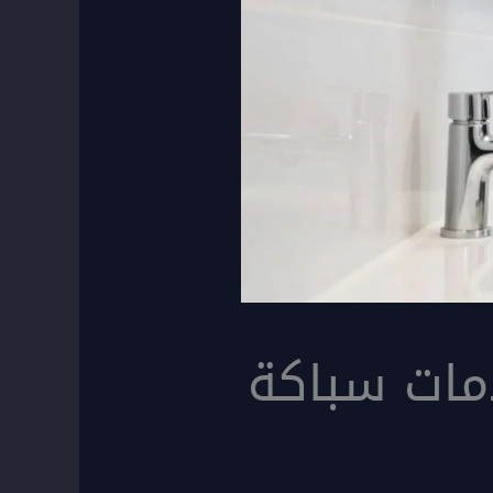
يت | 50267365 | خدمات سباكة