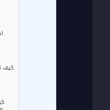
اح
كيف تت
كي
ما